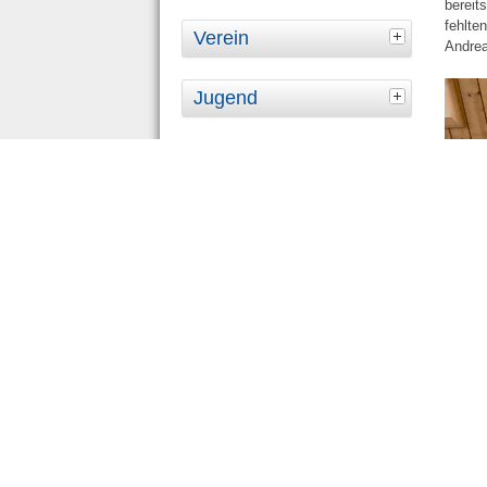
bereit
fehlte
Verein
Andrea
Jugend
Spielbetrieb
Links