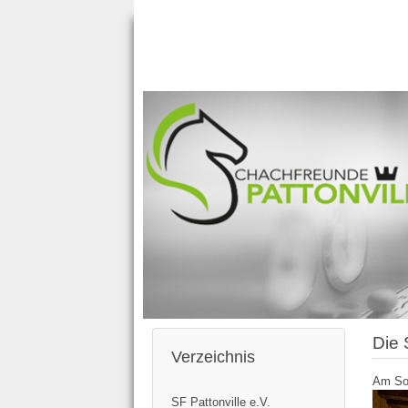
Previous
Previous
Next
Next
Die 
Year
Month
Year
Month
Verzeichnis
Am Son
SF Pattonville e.V.