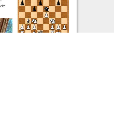
tt
elte
Schachrätsel 091 Lösung
Pattonviller Meister
Omar ist Bezirksmeister U10
Omar ist Kreismeister U10
Johnny ist Kreismeister U12
Die Pattonviller sind Meister
Die Pattonviller sind Pokalsieger
Die Jugend steigt auf
Die Ehrentafel der
Schachfreunde Pattonville e.V.