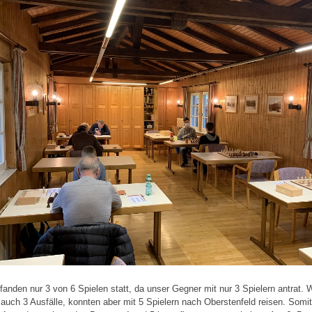
 fanden nur 3 von 6 Spielen statt, da unser Gegner mit nur 3 Spielern antrat. W
 auch 3 Ausfälle, konnten aber mit 5 Spielern nach Oberstenfeld reisen. Somi