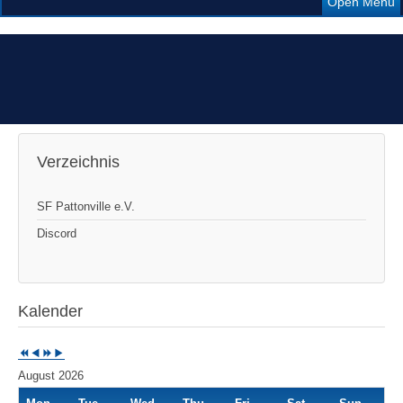
Open Menu
Previous
Previous
Next
Next
Year
Month
Year
Month
Verzeichnis
SF Pattonville e.V.
Discord
Kalender
August 2026