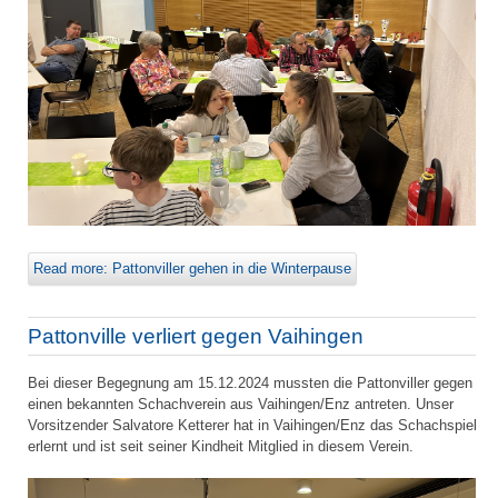
Read more: Pattonviller gehen in die Winterpause
Pattonville verliert gegen Vaihingen
Bei dieser Begegnung am 15.12.2024 mussten die Pattonviller gegen
einen bekannten Schachverein aus Vaihingen/Enz antreten. Unser
Vorsitzender Salvatore Ketterer hat in Vaihingen/Enz das Schachspiel
erlernt und ist seit seiner Kindheit Mitglied in diesem Verein.