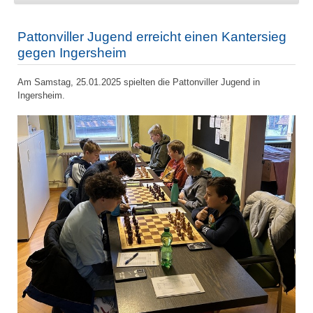
Pattonviller Jugend erreicht einen Kantersieg
gegen Ingersheim
Am Samstag, 25.01.2025 spielten die Pattonviller Jugend in
Ingersheim.