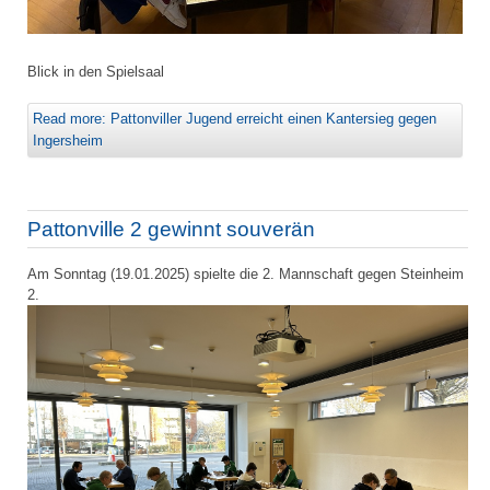
Blick in den Spielsaal
Read more: Pattonviller Jugend erreicht einen Kantersieg gegen
Ingersheim
Pattonville 2 gewinnt souverän
Am Sonntag (19.01.2025) spielte die 2. Mannschaft gegen Steinheim
2.