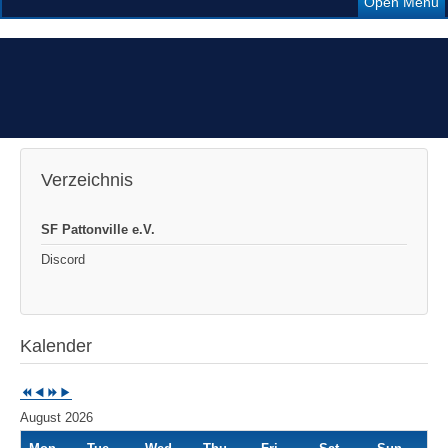
Open Menu
Previous
Previous
Next
Next
Year
Month
Year
Month
Verzeichnis
SF Pattonville e.V.
Discord
Kalender
August 2026